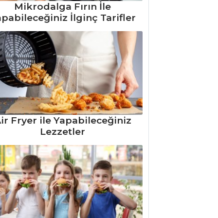
Mikrodalga Fırın İle
pabileceğiniz İlginç Tarifler
ir Fryer ile Yapabileceğiniz
Lezzetler