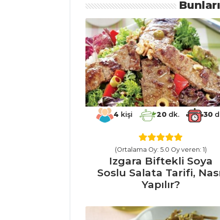
Bunlar
Masterchef Tüm
Tarifleri
SALATALAR
Sataraş Tarifi,
Nasıl Yapılır?
Kaparili Patlıcan
4
kişi
20
dk.
30
d
Salatası Tarifi, Nasıl
Yapılır?
(Ortalama Oy: 5.0 Oy veren: 1)
Kabak Tarator
Izgara Biftekli Soya
Tarifi, Nasıl Yapılır?
Soslu Salata Tarifi, Nası
Yapılır?
Salatalar Tüm
Tarifleri