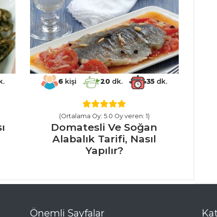
.
6
kişi
20
dk.
35
dk.
(Ortalama Oy: 5.0 Oy veren: 1)
ı
Domatesli Ve Soğan
Alabalık Tarifi, Nasıl
Yapılır?
Önemli Sayfalar
Kat