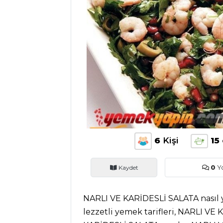
BLOG
Medya
Aktüel
Chefs
Haber
ŞEFİN TARİFLERİ
6
Kişi
15
MENÜLER
Tüm
Kaydet
0
Y
Kategoriler
NARLI VE KARİDESLİ SALATA nasıl 
lezzetli yemek tarifleri, NARLI VE
İÇECEKLER