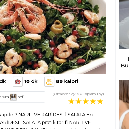
Bu
dk
10
dk
89
kalori
(Ortalama oy:
5.0
Toplam
1
oy)
orum
sef
yapılır ? NARLI VE KARİDESLİ SALATA En
 KARİDESLİ SALATA pratik tarifi NARLI VE