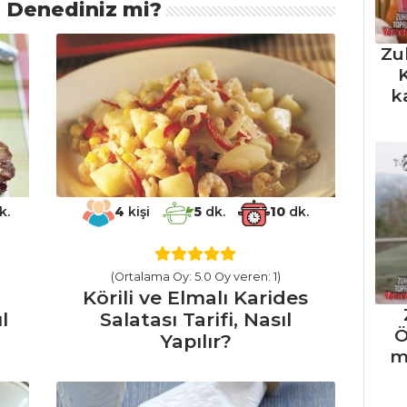
ı Denediniz mi?
Zu
K
k
k.
4
kişi
5
dk.
10
dk.
(Ortalama Oy: 5.0 Oy veren: 1)
Körili ve Elmalı Karides
l
Salatası Tarifi, Nasıl
Ö
Yapılır?
m