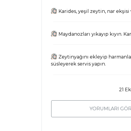
Çorbası Tarifi, Nasıl
Yapılır?
Karides, yeşil zeytin, nar ekşisi
Antep Usulü
Fıstıklı Çorba Tarifi,
Nasıl Yapılır?
Maydanozları yıkayıp kıyın. Kar
Çorbalar Tüm
Tarifleri
Zeytinyağını ekleyip harmanlay
süsleyerek servis yapın.
MASTERCHEF
Ispanaklı Pasta
21 E
Tarifi, Nasıl Yapılır?
Maskolin Salata
YORUMLARI GÖR
Tarifi, Nasıl Yapılır?
Dil Balığı Şiş
Tarifi, Nasıl Yapılır?