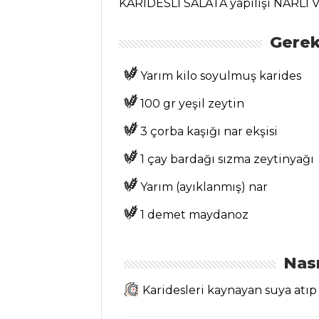
KARİDESLİ SALATA yapılışı NARLI 
Safran Şerbeti
Tarifi, Nasıl Yapılır?
Gerek
Naneli Ayran
Yarım kilo soyulmuş karides
Tarifi, Nasıl Yapılır?
Kızılcık Şerbeti
100 gr yeşil zeytin
Tarifi, Nasıl Yapılır?
3 çorba kaşığı nar ekşisi
İçecekler Tüm
1 çay bardağı sızma zeytinyağı
Tarifleri
Yarım (ayıklanmış) nar
1 demet maydanoz
ÇORBALAR
Karamelize
Nası
Havuç Çorbası
Tarifi, Nasıl Yapılır?
Karidesleri kaynayan suya atıp 3
Karnabahar