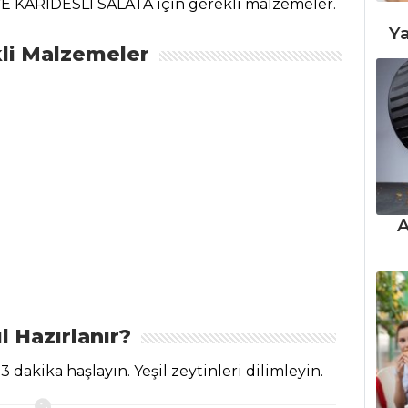
VE KARİDESLİ SALATA için gerekli malzemeler.
Ya
li Malzemeler
A
l Hazırlanır?
 dakika haşlayın. Yeşil zeytinleri dilimleyin.