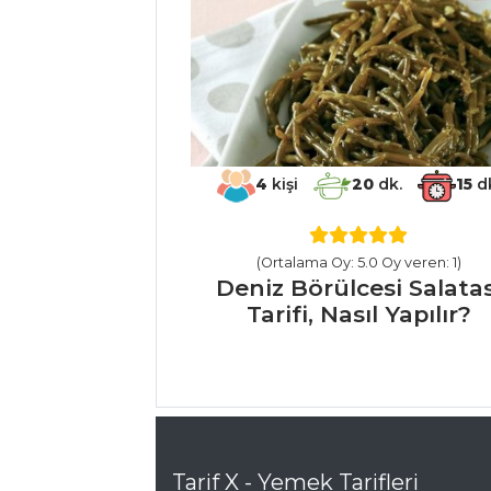
PASTA VE
TATLILAR
İzmir Bomba
Tarifi, Nasıl Yapılır?
Yaban Mersinli
4
kişi
20
dk.
15
dk
Muffin Tarifi, Nasıl
Yapılır?
Brownie
(Ortalama Oy: 5.0 Oy veren: 1)
Cheesecake Tarifi,
Deniz Börülcesi Salatas
Nasıl Yapılır?
Tarifi, Nasıl Yapılır?
Pasta ve Tatlılar
Tüm Tarifleri
MEZELER VE
SOSLAR
Tarif X - Yemek Tarifleri