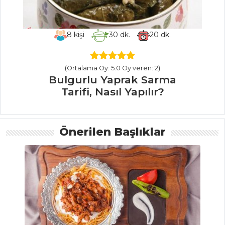
Pilav ve Makarna
Tüm Tarifleri
8
kişi
30
dk.
20
dk.
ET YEMEKLERI
(Ortalama Oy: 5.0 Oy veren: 2)
Bulgurlu Yaprak Sarma
Etli Bamya Tarifi,
Tarifi, Nasıl Yapılır?
Nasıl Yapılır?
Abdigor Köfte
Tarifi, Nasıl Yapılır?
Önerilen Başlıklar
Tavuklu Sebzeli
Lazanya Tarifi, Nasıl
Yapılır?
Et Yemekleri Tüm
Tarifleri