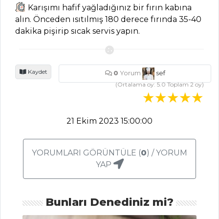
Karışımı hafif yağladığınız bir fırın kabına
alın. Önceden ısıtılmış 180 derece fırında 35-40
Havuçlu Çorba
dakika pişirip sıcak servis yapın.
Tarifi, Nasıl Yapılır?
Bürüksel
Lahanalı Domates
Kaydet
0
Yorum
sef
Çorbası Tarifi, Nasıl
(Ortalama oy:
5.0
Toplam
2
oy)
Yapılır?
Kremalı Ceviz
Çorbası Tarifi, Nasıl
21 Ekim 2023 15:00:00
Yapılır?
Çorbalar Tüm
YORUMLARI GÖRÜNTÜLE (
0
) / YORUM
Tarifleri
YAP
MEZELER VE
Bunları Denediniz mi?
SOSLAR