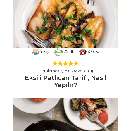
Pasta Tarifi, Nasıl
Yapılır?
Churros Tarifi,
Nasıl Yapılır?
Pasta ve Tatlılar
Tüm Tarifleri
4
kişi
25
dk.
30
dk.
HAMUR İŞLERI
(Ortalama Oy: 5.0 Oy veren: 1)
Ekşili Patlıcan Tarifi, Nasıl
Maraş Usulü
Yapılır?
Lahmacun Tarifi,
Nasıl Yapılır?
Kepekli Unlu ve
Otlu Kurabiye
Tarifi, Nasıl Yapılır?
Yılbaşı