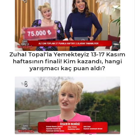
Yapılır?
Akdeniz Usulü
Sebzeli Biber
Dolma Tarifi, Nasıl
Yapılır?
Sebze Yemekleri
Tüm Tarifleri
Zuhal Topal'la Yemekteyiz 13-17 Kasım
haftasının finali! Kim kazandı, hangi
yarışmacı kaç puan aldı?
BALIK
YEMEKLERI
Limon Soslu
Mezgit Balığı Tarifi,
Nasıl Yapılır?
Sahanda
Uskumru Tarifi,
Nasıl Yapılır?