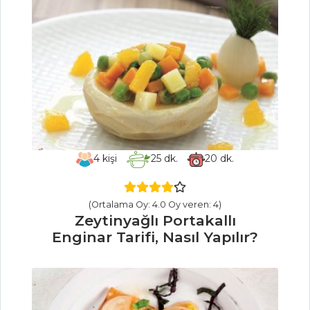
Rokalı Haydari
Tarifi, Nasıl Yapılır?
Hardal Tarifi,
Nasıl Yapılır?
Üç Biberli
Fasulye Püresi
Tarifi, Nasıl Yapılır?
Mezeler ve Soslar
4
kişi
25
dk.
20
dk.
Tüm Tarifleri
(Ortalama Oy: 4.0 Oy veren: 4)
PASTA VE
Zeytinyağlı Portakallı
TATLILAR
Enginar Tarifi, Nasıl Yapılır?
Karpatka Tarifi,
Nasıl Yapılır?
Şeftalili Mus