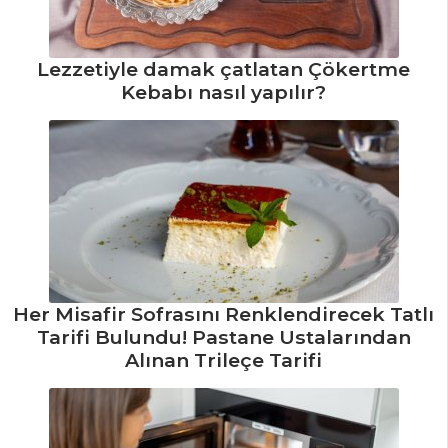
MASTERCHEF
Topik Meze
Lezzetiyle damak çatlatan Çökertme
Tarifi, Nasıl Yapılır?
Kebabı nasıl yapılır?
Hamsi Kuşu
Tarifi, Nasıl Yapılır?
Mac Cheese
Tarifi, Nasıl Yapılır?
Masterchef Tüm
Tarifleri
Her Misafir Sofrasını Renklendirecek Tatlı
Tarifi Bulundu! Pastane Ustalarından
İÇECEKLER
Alınan Trileçe Tarifi
Sirkencübin
Şerbeti Tarifi, Nasıl
Yapılır?