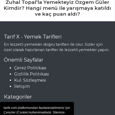
Zuhal Topal'la Yemekteyiz Özgem Güler
Acı Soslu Balık
Kimdir? Hangi menü ile yarışmaya katıldı
Tarifi, Nasıl Yapılır?
ve kaç puan aldı?
Balık Yemekleri
Tüm Tarifleri
Tarif X - Yemek Tarifleri
En lezzetli yemekler doğru tarifleri ile olur. Sizler için
özel olarak hazırlanan tarifler ile lezzetli yemekler yapın.
Önemli Sayfalar
Çerez Politikası
Gizlilik Politikası
Kul. Sözleşmesi
İletişim
Kategoriler
Çorbalar
tarifx.com platformundan faydalanabilmeniz için
Et Yemekleri
Çerezler (Cookie) kullanılmaktadır. Sitemize