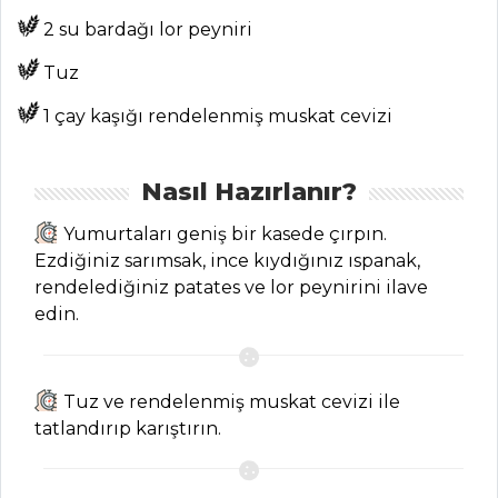
ANASAYFA
2 su bardağı lor peyniri
BLOG
Tuz
Medya
1 çay kaşığı rendelenmiş muskat cevizi
Aktüel
Nasıl Hazırlanır?
Chefs
Yumurtaları geniş bir kasede çırpın.
Haber
Ezdiğiniz sarımsak, ince kıydığınız ıspanak,
ŞEFİN TARİFLERİ
rendelediğiniz patates ve lor peynirini ilave
edin.
MENÜLER
Tüm
Tuz ve rendelenmiş muskat cevizi ile
tatlandırıp karıştırın.
Kategoriler
ÇORBALAR