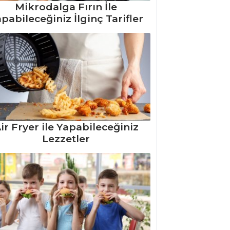
Mikrodalga Fırın İle
pabileceğiniz İlginç Tarifler
ir Fryer ile Yapabileceğiniz
Lezzetler