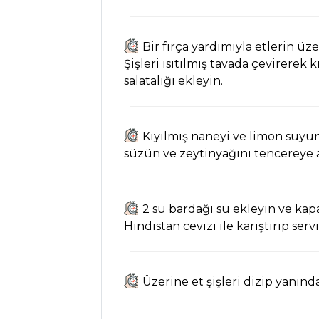
İÇECEKLER
Bir fırça yardımıyla etlerin üz
Sirkencübin
Şişleri ısıtılmış tavada çevirerek k
Şerbeti Tarifi, Nasıl
salatalığı ekleyin.
Yapılır?
Naneli Ayran
Tarifi, Nasıl Yapılır?
Kıyılmış naneyi ve limon suyunu
Kızılcık Şerbeti
süzün ve zeytinyağını tencereye al
Tarifi, Nasıl Yapılır?
İçecekler Tüm
2 su bardağı su ekleyin ve kap
Tarifleri
Hindistan cevizi ile karıştırıp serv
PASTA VE
TATLILAR
Üzerine et şişleri dizip yanında
Krokanlı Pasta