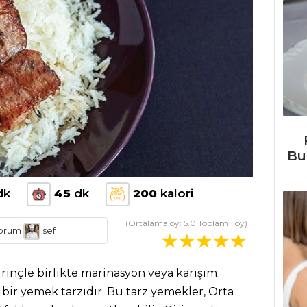
Bu
dk
45
dk
200
kalori
(Ortalama oy:
5.0
Toplam
1
oy)
orum
sef
pirinçle birlikte marinasyon veya karışım
ği bir yemek tarzıdır. Bu tarz yemekler, Orta