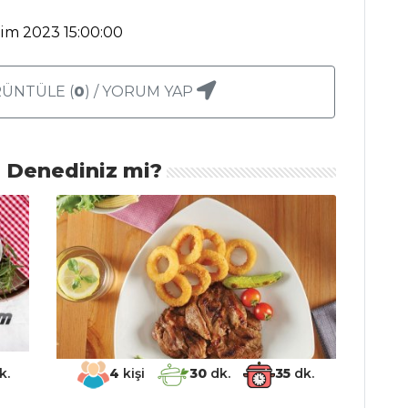
kim 2023 15:00:00
ÜNTÜLE (
0
) / YORUM YAP
ı Denediniz mi?
k.
4
kişi
30
dk.
35
dk.