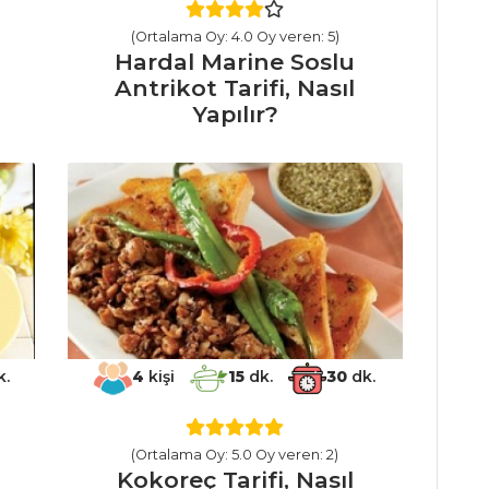
(Ortalama Oy: 4.0 Oy veren: 5)
Hardal Marine Soslu
Antrikot Tarifi, Nasıl
Yapılır?
k.
4
kişi
15
dk.
30
dk.
(Ortalama Oy: 5.0 Oy veren: 2)
Kokoreç Tarifi, Nasıl