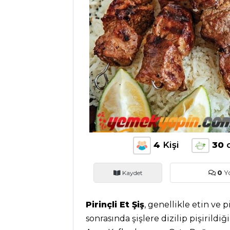
ANASAYFA
BLOG
Medya
Aktüel
4
Kişi
30
Chefs
Kaydet
0
Y
Haber
ŞEFİN TARİFLERİ
Pirinçli Et Şiş
, genellikle etin ve 
sonrasında şişlere dizilip pişirildi