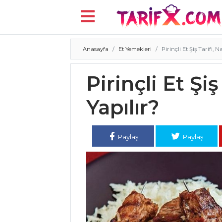
Anasayfa
Et Yemekleri
Pirinçli Et Şiş Tarifi, N
Menü
Pirinçli Et Şiş
Yapılır?
Paylaş
Paylaş