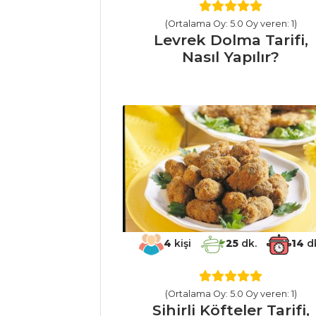
Börülce Tarifi, Nasıl
Yapılır?
(Ortalama Oy: 5.0 Oy veren: 1)
Levrek Dolma Tarifi,
Sarımsaklı Sebze
Nasıl Yapılır?
Sote Tarifi, Nasıl
Yapılır?
Sebze Yemekleri
Tüm Tarifleri
ET YEMEKLERI
Mangalda Kuzu
Pirzola Tarifi, Nasıl
Yapılır?
4
kişi
25
dk.
14
d
Sucuk Köfteli
Kabak Rulo Tarifi,
(Ortalama Oy: 5.0 Oy veren: 1)
Nasıl Yapılır?
Sihirli Köfteler Tarifi,