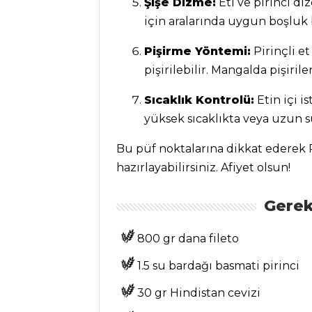
Şişe Dizme:
Eti ve pirinci di
Balık Yemekleri
için aralarında uygun boşluk
Tüm Tarifleri
Pişirme Yöntemi:
Pirinçli et
pişirilebilir. Mangalda pişiril
ÇORBALAR
Sıcaklık Kontrolü:
Etin içi i
Cevizli Nohut
yüksek sıcaklıkta veya uzun s
Çorbası Tarifi, Nasıl
Yapılır?
Bu püf noktalarına dikkat ederek P
Acılı Ezogelin
hazırlayabilirsiniz. Afiyet olsun!
Çorbası Tarifi, Nasıl
Yapılır?
Gerek
Kara Lahanalı
Yeşil Mercimek
800 gr dana fileto
Çorbası Tarifi, Nasıl
1.5 su bardağı basmati pirinci
Yapılır?
30 gr Hindistan cevizi
Çorbalar Tüm