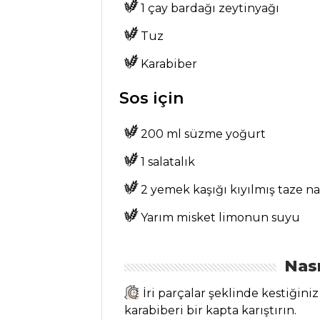
Tarifleri
1 çay bardağı zeytinyağı
Tuz
PILAV VE
Karabiber
MAKARNA
Sos için
Ayvalı Bulgur
Pilavı Tarifi, Nasıl
200 ml süzme yoğurt
Yapılır?
Barbunyalı Şölen
1 salatalık
Pilavı Tarifi, Nasıl
2 yemek kaşığı kıyılmış taze n
Yapılır?
Yarım misket limonun suyu
Bulgur Pilavı
Tarifi, Nasıl Yapılır?
Nası
Pilav ve Makarna
Tüm Tarifleri
İri parçalar şeklinde kestiğiniz
karabiberi bir kapta karıştırın.