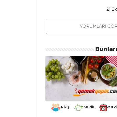
Tarifi, Nasıl Yapılır?
21 E
Pişmaniyeli
Pasta Tarifi, Nasıl
Yapılır?
YORUMLARI GÖR
Marmelatlı Çörek
Tarifi, Nasıl Yapılır?
Bunlar
Pasta ve Tatlılar
Tüm Tarifleri
SEBZE
YEMEKLERI
Kuzu Göbeği
Mantarı Dolması
Tarifi, Nasıl Yapılır?
4
kişi
30
dk.
20
d
Domatesli