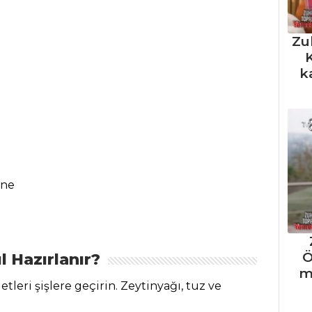
Zu
K
k
ane
Ö
l Hazırlanır?
m
 etleri şişlere geçirin. Zeytinyağı, tuz ve