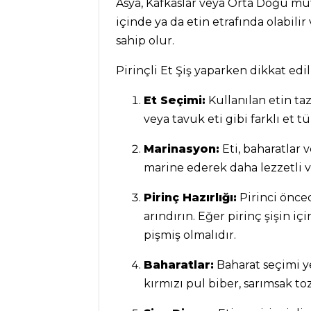
Asya, Kafkaslar veya Orta Doğu mutf
MENÜLER
içinde ya da etin etrafında olabilir
Tüm
sahip olur.
Kategoriler
Pirinçli Et Şiş yaparken dikkat edi
BALIK
Et Seçimi:
Kullanılan etin ta
YEMEKLERI
veya tavuk eti gibi farklı et tür
Bulamalı Karma
Marinasyon:
Eti, baharatlar v
Kızartma Tarifi,
marine ederek daha lezzetli v
Nasıl Yapılır?
Pirinç Hazırlığı:
Pirinci önce
İzmarit
arındırın. Eğer pirinç şişin iç
Buğulama Tarifi,
Nasıl Yapılır?
pişmiş olmalıdır.
Sotelenmiş
Baharatlar:
Baharat seçimi ye
Enginarlı Levrek
kırmızı pul biber, sarımsak toz
Tarifi, Nasıl Yapılır?