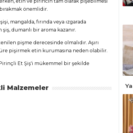
zerken, etin ve pirincin tam olarak pişebilmesi
 bırakmak önemlidir.
 şişi, mangalda, fırında veya ızgarada
en şiş, dumanlı bir aroma kazanır.
stenilen pişme derecesinde olmalıdır. Aşırı
üre pişirmek etin kurumasına neden olabilir.
irinçli Et Şiş'i mükemmel bir şekilde
Ya
li Malzemeler