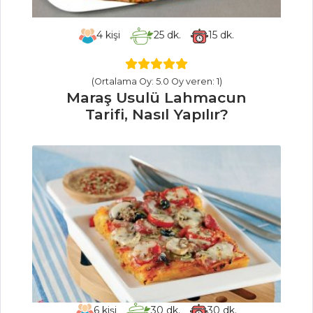
Bütün Mercimek
Çorbası Tarifi, Nasıl
4
kişi
25
dk.
15
dk.
Yapılır?
Balkabağı
(Ortalama Oy: 5.0 Oy veren: 1)
Çorbası Tarifi, Nasıl
Maraş Usulü Lahmacun
Yapılır?
Tarifi, Nasıl Yapılır?
Çorbalar Tüm
Tarifleri
SALATALAR
Peynirli ve
Mantarlı Semizotu
Salatası Tarifi, Nasıl
Yapılır?
Karışık Marul
6
kişi
30
dk.
30
dk.