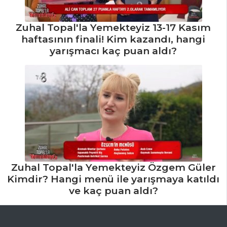
Fırında Patatesli
Hamsi Tarifi, Nasıl
Zuhal Topal'la Yemekteyiz 13-17 Kasım
Yapılır?
haftasının finali! Kim kazandı, hangi
yarışmacı kaç puan aldı?
Balık Yemekleri
Tüm Tarifleri
SEBZE
YEMEKLERI
Mantarlı Ispanak
Rulo Tarifi, Nasıl
Yapılır?
Zuhal Topal'la Yemekteyiz Özgem Güler
Portakallı
Kimdir? Hangi menü ile yarışmaya katıldı
ve kaç puan aldı?
Kereviz Tarifi, Nasıl
Yapılır?
Zeytinyağlı