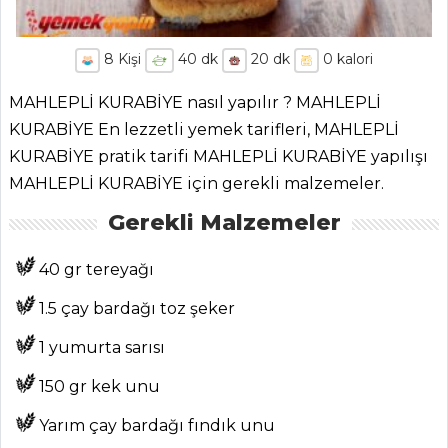
8
Kişi
40
dk
20
dk
0
kalori
MAHLEPLİ KURABİYE nasıl yapılır ? MAHLEPLİ
KURABİYE En lezzetli yemek tarifleri, MAHLEPLİ
KURABİYE pratik tarifi MAHLEPLİ KURABİYE yapılışı
MAHLEPLİ KURABİYE için gerekli malzemeler.
Gerekli Malzemeler
40 gr tereyağı
1.5 çay bardağı toz şeker
1 yumurta sarısı
150 gr kek unu
Yarım çay bardağı fındık unu
ANASAYFA