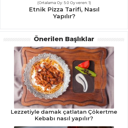
(Ortalama Oy: 5.0 Oy veren: 1)
Etnik Pizza Tarifi, Nasıl
İçecekler Tüm
Yapılır?
Tarifleri
Önerilen Başlıklar
ET YEMEKLERI
Hardal Soslu
Bonfile Tarifi, Nasıl
Yapılır?
Hamsi Kayganası
Tarifi, Nasıl Yapılır?
Mozarellalı
Quesadıllas Tarifi,
Nasıl Yapılır?
Lezzetiyle damak çatlatan Çökertme
Et Yemekleri Tüm
Kebabı nasıl yapılır?
Tarifleri