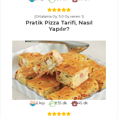
Salatası Tarifi, Nasıl
Yapılır?
(Ortalama Oy: 5.0 Oy veren: 1)
Kış Salatası Tarifi,
Pratik Pizza Tarifi, Nasıl
Nasıl Yapılır?
Yapılır?
Salatalar Tüm
Tarifleri
İÇECEKLER
Safran Şerbeti
Tarifi, Nasıl Yapılır?
Sirkencübin
Şerbeti Tarifi, Nasıl
Yapılır?
6
kişi
35
dk.
45
dk.
Kızılcık Şerbeti
Tarifi, Nasıl Yapılır?