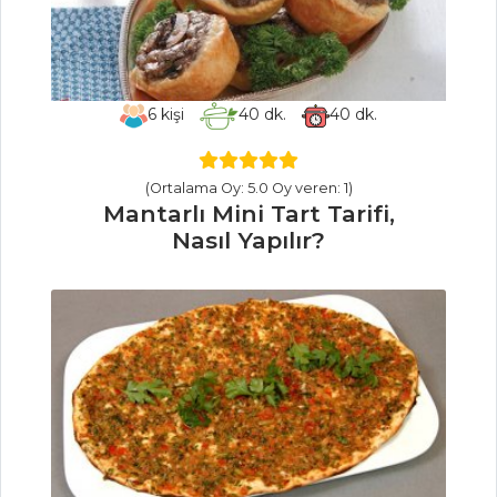
Çemen Tarifi,
Nasıl Yapılır?
Mamzana Tarifi,
Nasıl Yapılır?
6
kişi
40
dk.
40
dk.
Mantar
Çanağında Et Meze
(Ortalama Oy: 5.0 Oy veren: 1)
Tarifi, Nasıl Yapılır?
Mantarlı Mini Tart Tarifi,
Nasıl Yapılır?
Mezeler ve Soslar
Tüm Tarifleri
ÇORBALAR
Mercimek
Çorbası Tarifi, Nasıl
Yapılır? (Lokanta
Usulü)