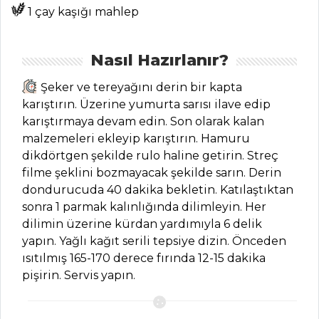
1 çay kaşığı mahlep
BLOG
Medya
Nasıl Hazırlanır?
Aktüel
Şeker ve tereyağını derin bir kapta
karıştırın. Üzerine yumurta sarısı ilave edip
Chefs
karıştırmaya devam edin. Son olarak kalan
malzemeleri ekleyip karıştırın. Hamuru
Haber
dikdörtgen şekilde rulo haline getirin. Streç
ŞEFİN TARİFLERİ
filme şeklini bozmayacak şekilde sarın. Derin
dondurucuda 40 dakika bekletin. Katılaştıktan
sonra 1 parmak kalınlığında dilimleyin. Her
MENÜLER
dilimin üzerine kürdan yardımıyla 6 delik
Tüm
yapın. Yağlı kağıt serili tepsiye dizin. Önceden
ısıtılmış 165-170 derece fırında 12-15 dakika
Kategoriler
pişirin. Servis yapın.
HAMUR İŞLERI