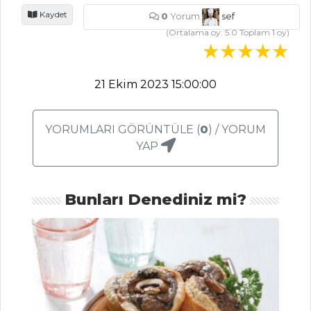
Kaydet
0
Yorum
sef
Hamsili Yufka
(Ortalama oy:
5.0
Toplam
1
oy)
Böreği Tarifi, Nasıl
Yapılır?
Çikolatalı ve
21 Ekim 2023 15:00:00
Hindistan Cevizli
Kurabiye Tarifi,
Nasıl Yapılır?
YORUMLARI GÖRÜNTÜLE (
0
) / YORUM
YAP
Sarıyer Kol
Böreği Tarifi, Nasıl
Yapılır?
Bunları Denediniz mi?
Hamur İşleri Tüm
Tarifleri
MEZELER VE
SOSLAR