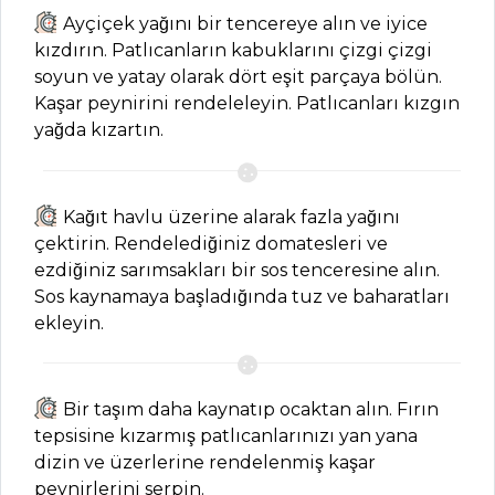
Tüm
Ayçiçek yağını bir tencereye alın ve iyice
kızdırın. Patlıcanların kabuklarını çizgi çizgi
Kategoriler
soyun ve yatay olarak dört eşit parçaya bölün.
Kaşar peynirini rendeleleyin. Patlıcanları kızgın
ÇORBALAR
yağda kızartın.
Kavurmalı
Kereviz Çorbası
Kağıt havlu üzerine alarak fazla yağını
Tarifi, Nasıl Yapılır?
çektirin. Rendelediğiniz domatesleri ve
Roka Soslu
ezdiğiniz sarımsakları bir sos tenceresine alın.
Domates Çorbası
Sos kaynamaya başladığında tuz ve baharatları
Tarifi, Nasıl Yapılır?
ekleyin.
Analı Kızlı Tarifi,
Nasıl Yapılır?
Bir taşım daha kaynatıp ocaktan alın. Fırın
Çorbalar Tüm
tepsisine kızarmış patlıcanlarınızı yan yana
Tarifleri
dizin ve üzerlerine rendelenmiş kaşar
peynirlerini serpin.