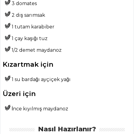
3 domates
2 diş sarımsak
1 tutam karabiber
ANASAYFA
1 çay kaşığı tuz
BLOG
1/2 demet maydanoz
Medya
Kızartmak için
Aktüel
1 su bardağı ayçiçek yağı
Chefs
Üzeri için
Haber
ŞEFİN TARİFLERİ
İnce kıyılmış maydanoz
MENÜLER
Nasıl Hazırlanır?