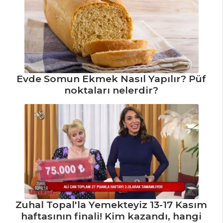
TATLILAR
Napolyon Tatlısı
Tarifi, Nasıl Yapılır?
Şeftalili ve
Cevizli Pasta Tarifi,
Evde Somun Ekmek Nasıl Yapılır? Püf
Nasıl Yapılır?
noktaları nelerdir?
Kremalı Kedidili
Pastası Tarifi, Nasıl
Yapılır?
Pasta ve Tatlılar
Tüm Tarifleri
Zuhal Topal'la Yemekteyiz 13-17 Kasım
haftasının finali! Kim kazandı, hangi