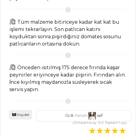
SEBZE
YEMEKLERI
Tüm malzeme bitinceye kadar kat kat bu
Fırında Çıtır
işlemi tekrarlayın. Son patlıcan katını
Patates Tarifi, Nasıl
koyduktan sonra pişirdiğiniz domates sosunu
Yapılır?
patlıcanların ortasına dökün.
Vegan Taco
Tarifi, Nasıl Yapılır?
Önceden ısıtılmış 175 derece fırında kaşar
Susamlı Taze
peynirler eriyinceye kadar pişirin. Fırından alın.
Fasulye Tarifi, Nasıl
İnce kıyılmış maydanozla süsleyerek sıcak
Yapılır?
servis yapın.
Sebze Yemekleri
Tüm Tarifleri
Kaydet
0
Yorum
sef
(Ortalama oy:
5.0
Toplam
1
oy)
PILAV VE
MAKARNA