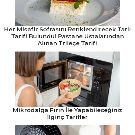
Tarifi, Nasıl Yapılır?
Mezeler ve Soslar
Tüm Tarifleri
Her Misafir Sofrasını Renklendirecek Tatlı
Tarifi Bulundu! Pastane Ustalarından
Alınan Trileçe Tarifi
SALATALAR
Renkli Salata
Tarifi, Nasıl Yapılır?
Pancarlı ve
Dolmalık Fıstıklı
Humus Tarifi, Nasıl
Yapılır?
Kuru Börülceli
Mikrodalga Fırın İle Yapabileceğiniz
Enginar Dolması
İlginç Tarifler
Tarifi, Nasıl Yapılır?