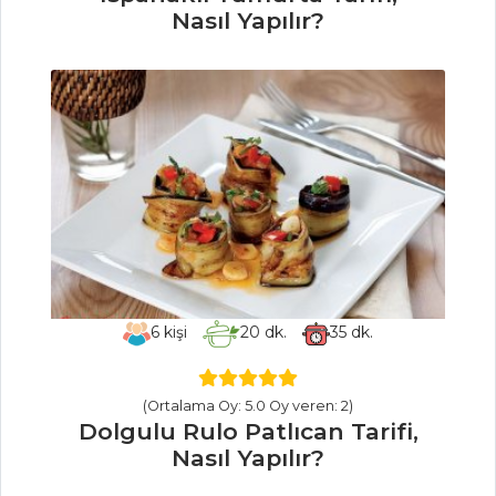
Nasıl Yapılır?
Fesleğenli Ayran
Tarifi, Nasıl Yapılır?
Demirhindi
Şerbeti Tarifi, Nasıl
Yapılır?
İçecekler Tüm
Tarifleri
ET YEMEKLERI
6
kişi
20
dk.
35
dk.
Patlıcanlı
Domatesli Et
Yemeği Tarifi, Nasıl
(Ortalama Oy: 5.0 Oy veren: 2)
Yapılır?
Dolgulu Rulo Patlıcan Tarifi,
Nasıl Yapılır?
Sebze Soteli Kül
Bastı Tarifi, Nasıl