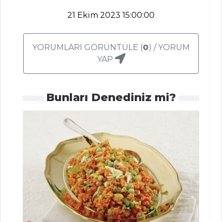
21 Ekim 2023 15:00:00
Nohutlu Bulgur
Pilavı Tarifi, Nasıl
Yapılır?
YORUMLARI GÖRÜNTÜLE (
0
) / YORUM
Domatesli Pirinç
YAP
Pilavı Tarifi, Nasıl
Yapılır?
Bunları Denediniz mi?
Domatesli
Biberli Bulgur
Pilavı Tarifi, Nasıl
Yapılır?
Pilav ve Makarna
Tüm Tarifleri
HAMUR İŞLERI