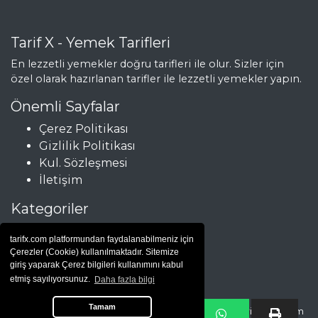
Tarif X - Yemek Tarifleri
En lezzetli yemekler doğru tarifleri ile olur. Sizler için
özel olarak hazırlanan tarifler ile lezzetli yemekler yapın.
Önemli Sayfalar
Çerez Politikası
Gizlilik Politikası
Kul. Sözleşmesi
İletişim
Kategoriler
Çorbalar
tarifx.com platformundan faydalanabilmeniz için
Et Yemekleri
Çerezler (Cookie) kullanılmaktadır. Sitemize
Hamur İşleri
giriş yaparak Çerez bilgileri kullanımını kabul
etmiş sayılıyorsunuz.
Daha fazla bilgi
Salatalar
Tamam
Copyright © Yemek Tarifleri |
yemek tarifi
| 2025 - tarifx.com tüm