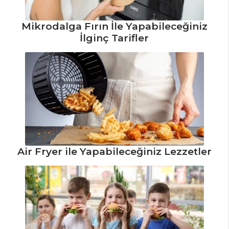
Tarifleri
Mikrodalga Fırın İle Yapabileceğiniz
İlginç Tarifler
PASTA VE
TATLILAR
Kazandibi Tarifi,
Nasıl Yapılır?
Fındıklı ve
Çikolatalı
Yuvarlaklar Tarifi,
Nasıl Yapılır?
Air Fryer ile Yapabileceğiniz Lezzetler
Saray Usulü
Aşure Tarifi, Nasıl
Yapılır?
Pasta ve Tatlılar
Tüm Tarifleri