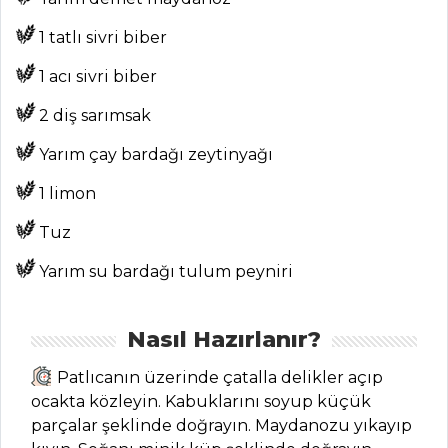
1 tatlı sivri biber
ANASAYFA
1 acı sivri biber
BLOG
2 diş sarımsak
Medya
Yarım çay bardağı zeytinyağı
Aktüel
1 limon
Chefs
Tuz
Haber
Yarım su bardağı tulum peyniri
ŞEFİN TARİFLERİ
Nasıl Hazırlanır?
MENÜLER
Patlıcanın üzerinde çatalla delikler açıp
ocakta közleyin. Kabuklarını soyup küçük
Tüm
parçalar şeklinde doğrayın. Maydanozu yıkayıp