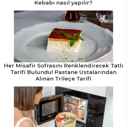
Tarifi, Nasıl Yapılır?
Kebabı nasıl yapılır?
İçecekler Tüm
Tarifleri
ET YEMEKLERI
Domates Soslu
Sarma Lazanya
Her Misafir Sofrasını Renklendirecek Tatlı
Tarifi, Nasıl Yapılır?
Tarifi Bulundu! Pastane Ustalarından
Etli Ekşili Pırasa
Alınan Trileçe Tarifi
Sarması Tarifi, Nasıl
Yapılır?
Fırında Kuzu
Gerdan Tarifi, Nasıl
Yapılır?
Et Yemekleri Tüm