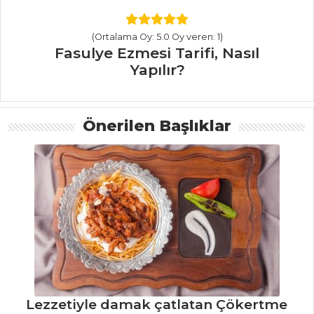
Tarifi, Nasıl Yapılır?
Brokolili Bulgur
(Ortalama Oy: 5.0 Oy veren: 1)
Fasulye Ezmesi Tarifi, Nasıl
Pilavı Tarifi, Nasıl
Yapılır?
Yapılır?
Pilav ve Makarna
Tüm Tarifleri
Önerilen Başlıklar
İÇECEKLER
Kızılcık Şerbeti
Tarifi, Nasıl Yapılır?
Naneli Limon
Şerbeti Tarifi, Nasıl
Yapılır?
Zerdeçallı Ayran
Lezzetiyle damak çatlatan Çökertme