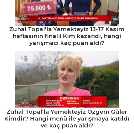
Mamzana Tarifi,
Nasıl Yapılır?
Zuhal Topal'la Yemekteyiz 13-17 Kasım
Deniz börülcesi
haftasının finali! Kim kazandı, hangi
Mezesi Tarifi, Nasıl
yarışmacı kaç puan aldı?
Yapılır?
Deniz
Ürünleriyle Pazı
Sarma Tarifi, Nasıl
Yapılır?
Mezeler ve Soslar
Tüm Tarifleri
Zuhal Topal'la Yemekteyiz Özgem Güler
Kimdir? Hangi menü ile yarışmaya katıldı
ve kaç puan aldı?