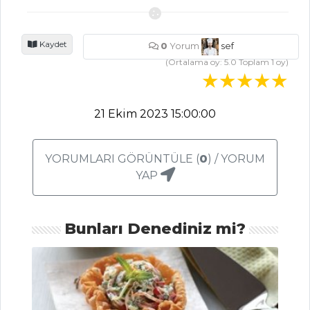
Altın
Yumurtlayan
Kaydet
Tavuk Tarifi, Nasıl
0
Yorum
sef
Yapılır?
(Ortalama oy:
5.0
Toplam
1
oy)
Poşe Yumurtalı
Salata Tarifi, Nasıl
21 Ekim 2023 15:00:00
Yapılır?
Deniz Mahsulü
Trio Tarifi, Nasıl
YORUMLARI GÖRÜNTÜLE (
0
) / YORUM
Yapılır?
YAP
Masterchef Tüm
Tarifleri
Bunları Denediniz mi?
BALIK
YEMEKLERI