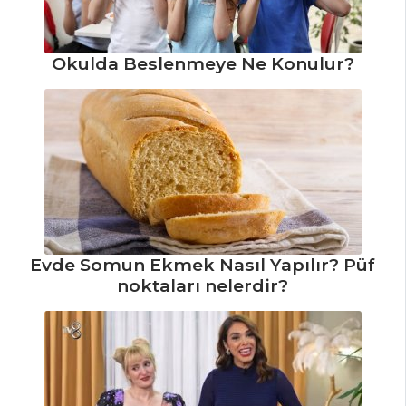
ÇORBALAR
Okulda Beslenmeye Ne Konulur?
Bacaklı Yeşil
Mercimek Çorbası
Tarifi, Nasıl Yapılır?)
Terbiyeli Patates
Çorbası Tarifi, Nasıl
Yapılır?
Un Çorbası Tarifi,
Nasıl Yapılır?
Evde Somun Ekmek Nasıl Yapılır? Püf
noktaları nelerdir?
Çorbalar Tüm
Tarifleri
MEZELER VE
SOSLAR