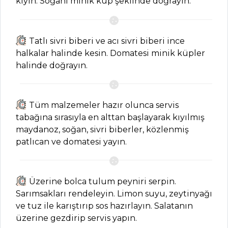
Kategoriler
kıyın. Soğanı minik küp şeklinde doğrayın.
SEBZE
YEMEKLERI
Tatlı sivri biberi ve acı sivri biberi ince
halkalar halinde kesin. Domatesi minik küpler
Ekşili Patlıcan
halinde doğrayın.
Tarifi, Nasıl Yapılır?
Mücver Tarifi,
Nasıl Yapılır?
Tüm malzemeler hazır olunca servis
tabağına sırasıyla en alttan başlayarak kıyılmış
Bulgurlu Kuru
maydanoz, soğan, sivri biberler, közlenmiş
Dolma Tarifi, Nasıl
patlıcan ve domatesi yayın.
Yapılır?
Sebze Yemekleri
Tüm Tarifleri
Üzerine bolca tulum peyniri serpin.
Sarımsakları rendeleyin. Limon suyu, zeytinyağı
ve tuz ile karıştırıp sos hazırlayın. Salatanın
MASTERCHEF
üzerine gezdirip servis yapın.