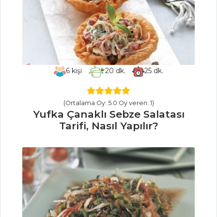
Kılıç Balığı Şiş
Tarifi, Nasıl Yapılır?
Portakallı Somon
Balığı Tarifi, Nasıl
Yapılır?
6
kişi
20
dk.
25
dk.
Baklava
Hamuruna Sarılmış
Levrek Tarifi, Nasıl
(Ortalama Oy: 5.0 Oy veren: 1)
Yapılır?
Yufka Çanaklı Sebze Salatası
Tarifi, Nasıl Yapılır?
Balık Yemekleri
Tüm Tarifleri
SALATALAR
Nabeyaki Udon
Tarifi, Nasıl Yapılır?