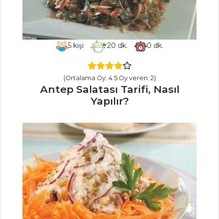
Enginar
Kasesinde Ton
Balıklı Salata Tarifi,
Nasıl Yapılır?
5
kişi
20
dk.
0
dk.
Taze Erikli ve
Rokalı Patates
(Ortalama Oy: 4.5 Oy veren: 2)
Salatası Tarifi, Nasıl
Antep Salatası Tarifi, Nasıl
Yapılır?
Yapılır?
Salatalar Tüm
Tarifleri
HAMUR İŞLERI
Akdeniz Kişi
Tarifi, Nasıl Yapılır?
Milföy Külahında